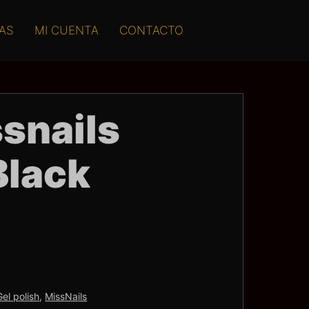
AS
MI CUENTA
CONTACTO
ssnails
Black
Gel polish
,
MissNails