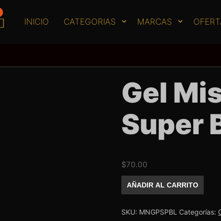
INICIO
CATEGORIAS
MARCAS
OFERT
Gel Mi
Super 
$
70.00
Gel
AÑADIR AL CARRITO
Missnails
Super
Black
cantidad
SKU:
MNGPSPBL
Categorías: