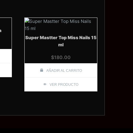
a
Super Mastter Top Miss Nails 15
ml
$
180.00
AÑADIR AL CARRITO
VER PRODUCTO