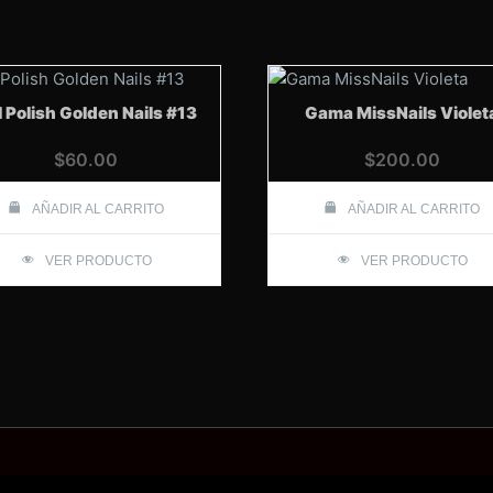
 Polish Golden Nails #13
Gama MissNails Violet
$
60.00
$
200.00
AÑADIR AL CARRITO
AÑADIR AL CARRITO
VER PRODUCTO
VER PRODUCTO