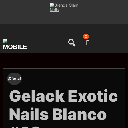
Saltar
al
contenido
0
¡Oferta!
Gelack Exotic
Nails Blanco