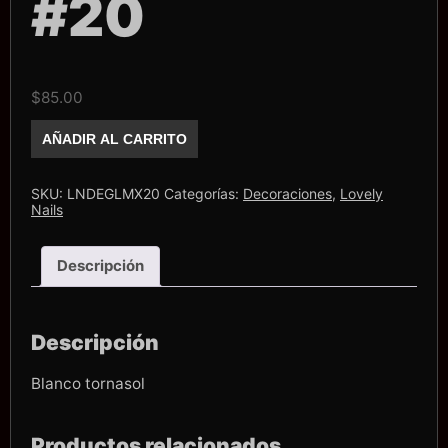
#20
$
85.00
Glitter
AÑADIR AL CARRITO
Mix
Lovely
Nails
#20
SKU:
LNDEGLMX20
Categorías:
Decoraciones
,
Lovely
cantidad
Nails
Descripción
Descripción
Blanco tornasol
Productos relacionados