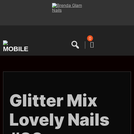
Saltar
al
contenido
0
Glitter Mix
Lovely Nails