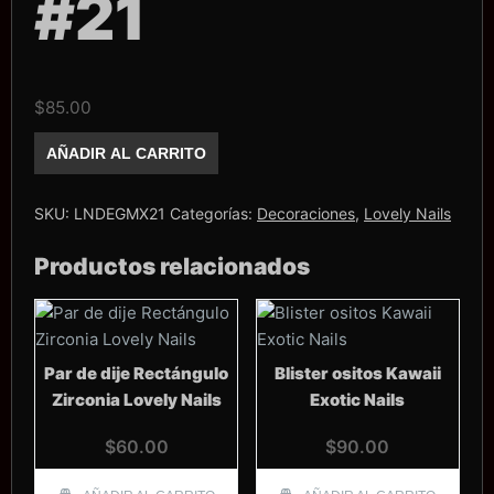
#21
$
85.00
Glitter
AÑADIR AL CARRITO
Mix
Lovely
Nails
#21
SKU:
LNDEGMX21
Categorías:
Decoraciones
,
Lovely Nails
cantidad
Productos relacionados
Par de dije Rectángulo
Blister ositos Kawaii
Zirconia Lovely Nails
Exotic Nails
$
60.00
$
90.00