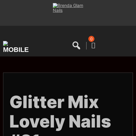
Saltar
al
contenido
0
Glitter Mix
Lovely Nails