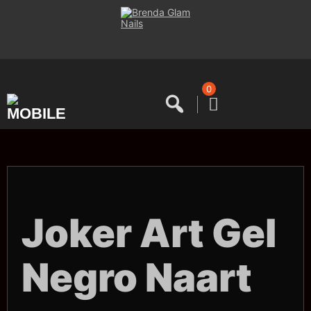
Saltar
al
contenido
0
Joker Art Gel
Negro Naart