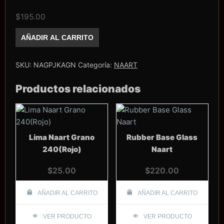
$
195.00
Joker
AÑADIR AL CARRITO
Art
Gel
Negro
Naart
SKU:
NAGPJKAGN
Categoría:
NAART
cantidad
Productos relacionados
Lima Naart Grano
Rubber Base Glass
240(Rojo)
Naart
$
25.00
$
220.00
AÑADIR AL CARRITO
AÑADIR AL CARRITO
VER PRODUCTO
VER PRODUCTO