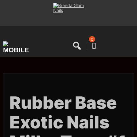
Saltar
al
contenido
0
Rubber Base
Exotic Nails