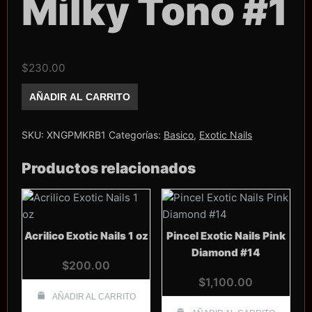
Milky Tono #1
$
230.00
Rubber
AÑADIR AL CARRITO
Base
Exotic
Nails
Milky
SKU:
XNGPMKRB1
Categorías:
Basico
,
Exotic Nails
Tono
#1
Productos relacionados
cantidad
Acrilico Exotic Nails 1 oz
Pincel Exotic Nails Pink
Diamond #14
$
200.00
$
1,100.00
AÑADIR AL CARRITO