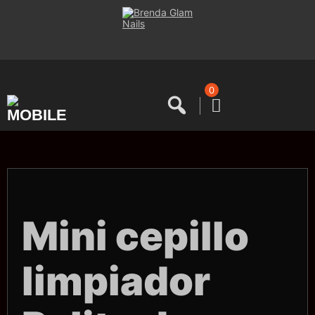
Saltar
al
contenido
0
Mini cepillo
limpiador