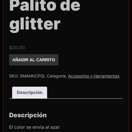
Palito de
glitter
$
30.00
Mini
AÑADIR AL CARRITO
cepillo
limpiador
Palito
de
SKU:
SMAHNCPGL
Categoría:
Accesorios y Herramientas
glitter
cantidad
Descripción
Descripción
El color se envía al azar