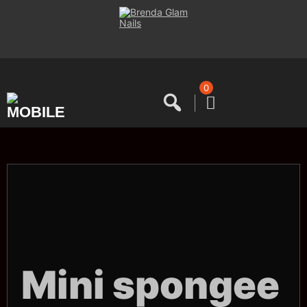
Saltar
al
contenido
0
Mini spongee