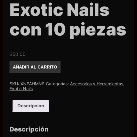
Exotic Nails
con 10 piezas
$
50.00
Mini
AÑADIR AL CARRITO
spongee
Exotic
Nails
con
SKU:
XNPAHMNS
Categorías:
Accesorios y Herramientas
,
10
Exotic Nails
piezas
cantidad
Descripción
Descripción