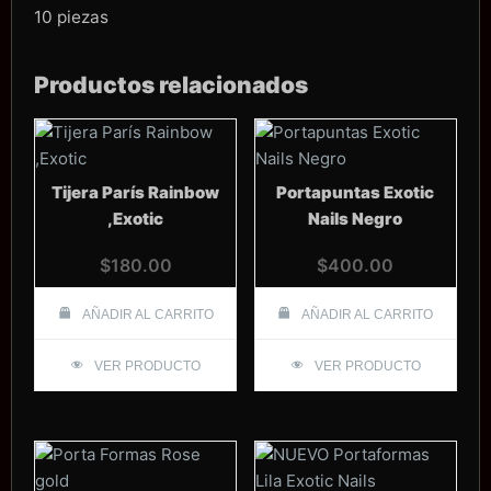
10 piezas
Productos relacionados
Tijera París Rainbow
Portapuntas Exotic
,Exotic
Nails Negro
$
180.00
$
400.00
AÑADIR AL CARRITO
AÑADIR AL CARRITO
VER PRODUCTO
VER PRODUCTO