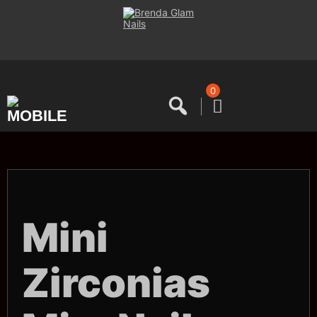
Saltar
al
contenido
0
Mini
Zirconias