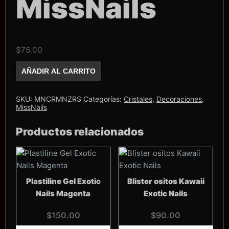
MissNails
$
75.00
Mini
AÑADIR AL CARRITO
Zirconias
MissNails
cantidad
SKU:
MNCRMNZRS
Categorías:
Cristales
,
Decoraciones
,
MissNails
Productos relacionados
Plastiline Gel Exotic
Blister ositos Kawaii
Nails Magenta
Exotic Nails
$
150.00
$
90.00