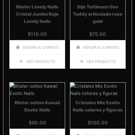
Blister Lovely Nails
Dije Tuttimani Oso
Cristal Jumbo Rojo
Teddy articulado rose
Lovely Nails
gold
$
110.00
$
75.00
AÑADIR AL CARRITO
AÑADIR AL CARRITO
VER PRODUCTO
VER PRODUCTO
Blister ositos Kawaii
Cristales Mix Exotiv
Exotic Nails
Nails colores y figuras
$
90.00
$
100.00