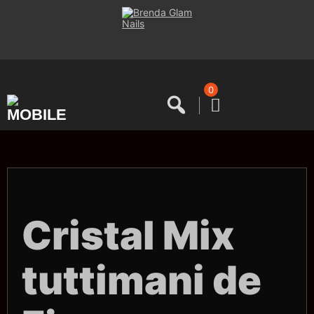
Saltar
al
contenido
0
Cristal Mix
tuttimani de