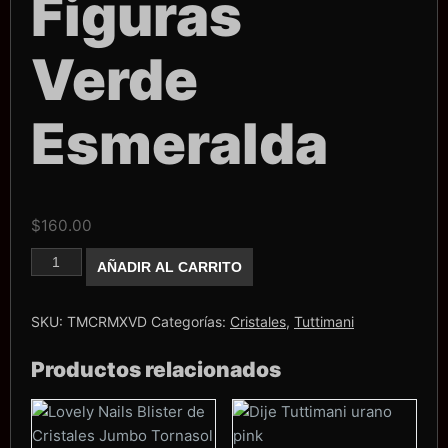
Figuras
Verde
Esmeralda
$
160.00
Cristal
AÑADIR AL CARRITO
Mix
tuttimani
de
Figuras
SKU:
TMCRMXVD
Categorías:
Cristales
,
Tuttimani
Verde
Esmeralda
Productos relacionados
cantidad