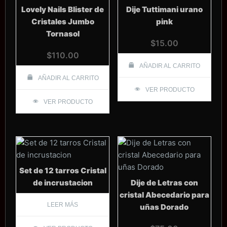
Lovely Nails Blister de
Dije Tuttimani urano
Cristales Jumbo
pink
Tornasol
$
15.00
$
110.00
AÑADIR AL CARRITO
AÑADIR AL CARRITO
VER PRODUCTO
VER PRODUCTO
Set de 12 tarros Cristal
de incrustacion
Dije de Letras con
cristal Abecedario para
LEER MÁS
uñas Dorado