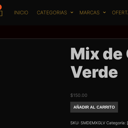
INICIO
CATEGORIAS
MARCAS
OFERT
Mix de 
Verde
$
150.00
Mix
AÑADIR AL CARRITO
de
Glitter
Verde
cantidad
SKU:
SMDEMXGLV
Categoría: