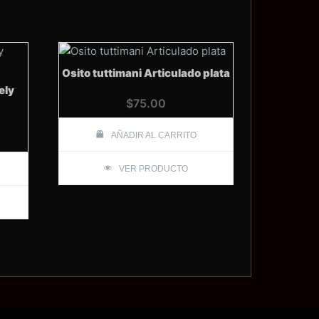
Osito tuttimani Articulado plata
ely
$
75.00
AÑADIR AL CARRITO
VER PRODUCTO