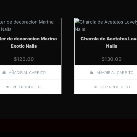
ster de decoracion Marina
Charola de Acetatos Lov
Exotic Nails
Nails
$
120.00
$
130.00
AÑADIR AL CARRITO
AÑADIR AL CARRITO
VER PRODUCTO
VER PRODUCTO