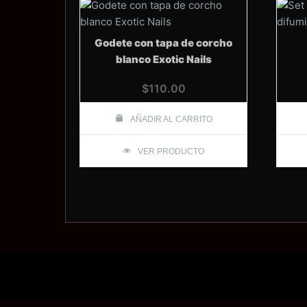
Godete con tapa de corcho
blanco Exotic Nails
$
110.00
AÑADIR AL CARRITO
VER PRODUCTO