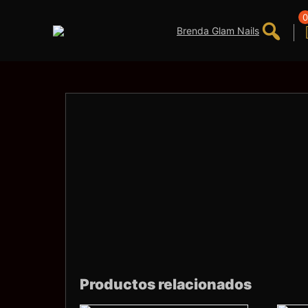
Saltar
al
0
contenido
Productos relacionados