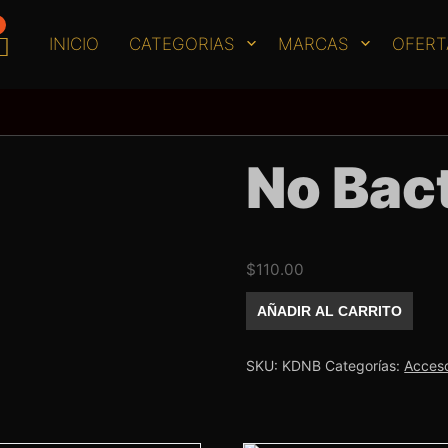
INICIO
CATEGORIAS
MARCAS
OFERT
No Bact
$
110.00
No
AÑADIR AL CARRITO
Bacteria
Kodi
cantidad
SKU:
KDNB
Categorías:
Acceso