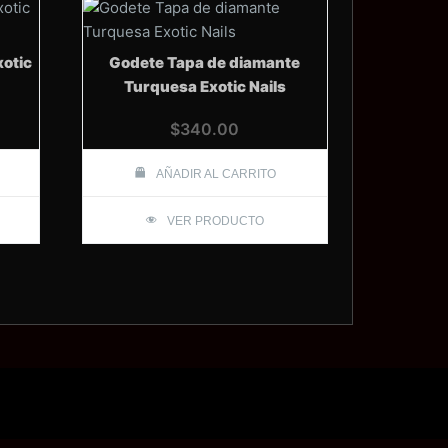
xotic
Godete Tapa de diamante
Turquesa Exotic Nails
$
340.00
AÑADIR AL CARRITO
VER PRODUCTO