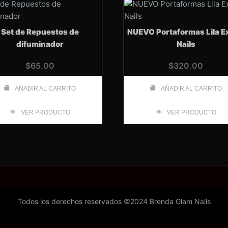
Set de Repuestos de
NUEVO Portaformas Lila E
difuminador
Nails
$
65.00
$
320.00
AÑADIR AL CARRITO
AÑADIR AL CARRITO
VER PRODUCTO
VER PRODUCTO
Todos los derechos reservados ©2024 Brenda Glam Nails