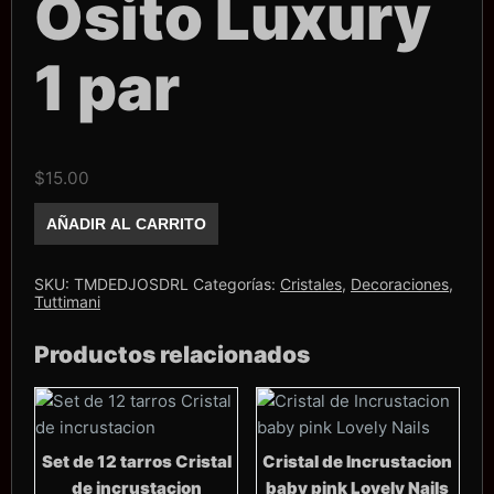
Osito Luxury
1 par
$
15.00
Dije
AÑADIR AL CARRITO
Tuttimani
Osito
Luxury
1
SKU:
TMDEDJOSDRL
Categorías:
Cristales
,
Decoraciones
,
par
Tuttimani
cantidad
Productos relacionados
Set de 12 tarros Cristal
Cristal de Incrustacion
de incrustacion
baby pink Lovely Nails