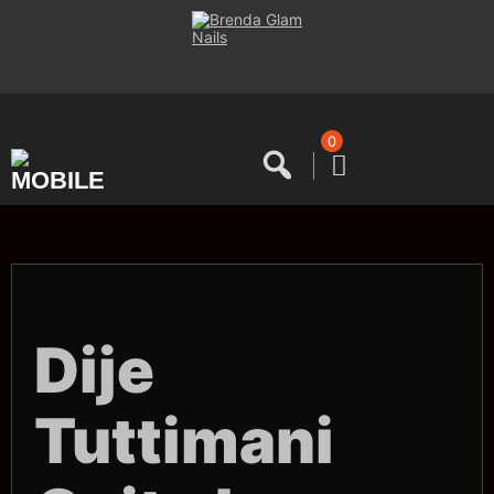
Saltar
al
contenido
0
Dije
Tuttimani