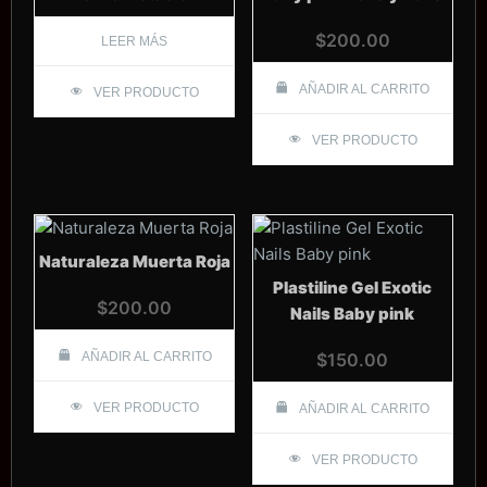
$
200.00
LEER MÁS
AÑADIR AL CARRITO
VER PRODUCTO
VER PRODUCTO
Naturaleza Muerta Roja
Plastiline Gel Exotic
$
200.00
Nails Baby pink
AÑADIR AL CARRITO
$
150.00
VER PRODUCTO
AÑADIR AL CARRITO
VER PRODUCTO