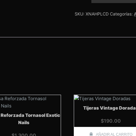
Dorado
Exotic
Nails
SKU:
XNAHPLCD
Categorías:
cantidad
Tijeras Vintage Dorad
 Reforzada Tornasol Exotic
$
190.00
Nails
$
1,300.00
AÑADIR AL CARRITO