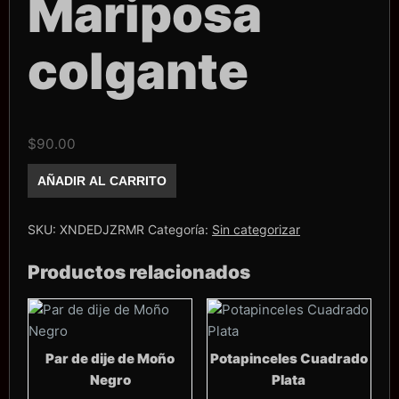
Mariposa
colgante
$
90.00
Dije
AÑADIR AL CARRITO
Exotic
Nails
Zirconia
Mariposa
SKU:
XNDEDJZRMR
Categoría:
Sin categorizar
colgante
cantidad
Productos relacionados
Par de dije de Moño
Potapinceles Cuadrado
Negro
Plata