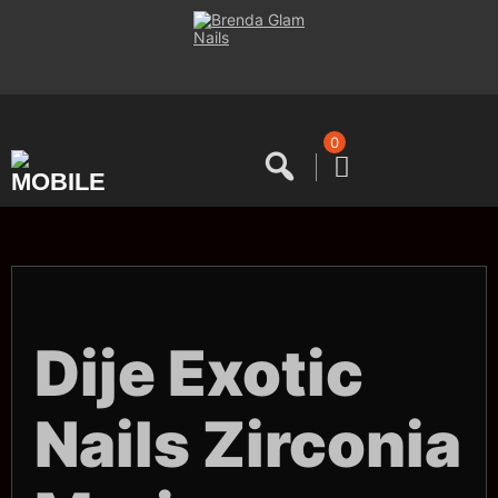
Saltar
al
contenido
0
Dije Exotic
Nails Zirconia