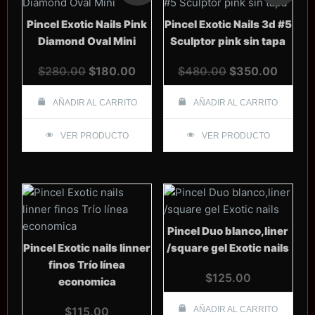
Pincel Exotic Nails Pink
Pincel Exotic Nails 3d #5
Diamond Oval Mini
Sculptor pink sin tapa
El
El
El
El
$
280.00
$
180.00
$
480.00
$
350.00
precio
precio
precio
precio
original
actual
original
actual
AÑADIR AL CARRITO
AÑADIR AL CARRITO
era:
es:
era:
es:
VER PRODUCTO
$280.00.
$180.00.
VER PRODUCTO
$480.00.
$350.
Pincel Duo blanco,liner
Pincel Exotic nails linner
/square gel Exotic nails
finos Trío línea
$
125.00
economica
$
115.00
AÑADIR AL CARRITO