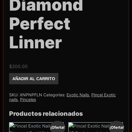
Diamond
Perfect
Linner
$
200.00
Pincel
AÑADIR AL CARRITO
Exotic
Nails
Luxury
Diamond
SKU:
XNPNPFLN
Categorías:
Exotic Nails
,
Pincel Exotic
Perfect
nails
,
Pinceles
Linner
cantidad
Productos relacionados
¡Oferta!
¡Oferta!