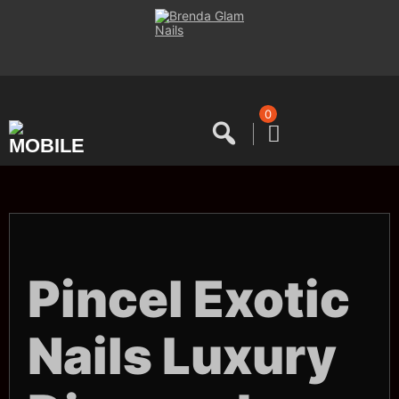
Saltar
al
contenido
0
Pincel Exotic
Nails Luxury