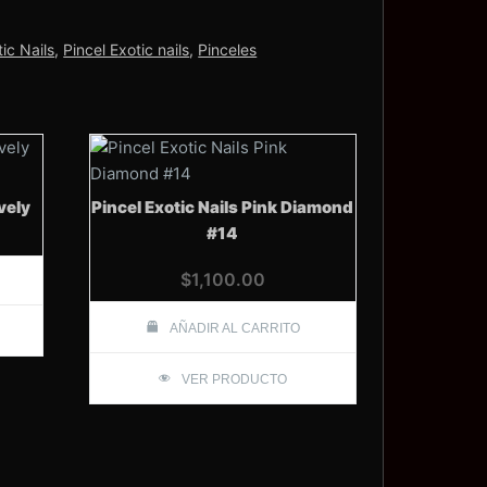
ic Nails
,
Pincel Exotic nails
,
Pinceles
vely
Pincel Exotic Nails Pink Diamond
#14
$
1,100.00
AÑADIR AL CARRITO
VER PRODUCTO