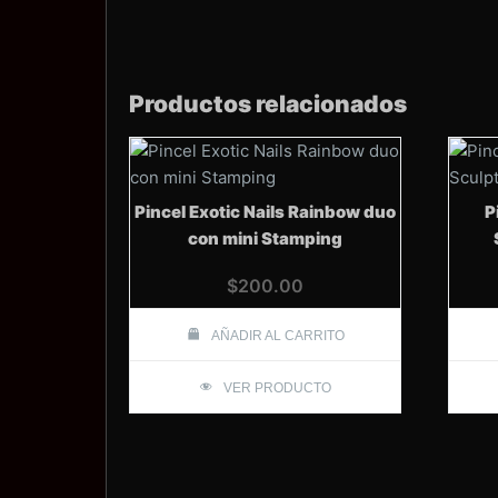
Productos relacionados
Pincel Exotic Nails Rainbow duo
P
con mini Stamping
$
200.00
AÑADIR AL CARRITO
VER PRODUCTO