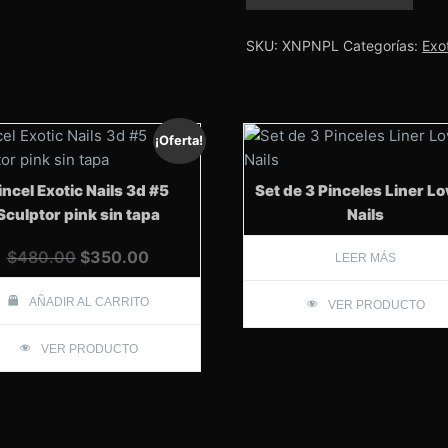
Nails
Luxury
Diamond
SKU:
XNPNPL
Categorías:
Exot
polygel
cantidad
¡Oferta!
incel Exotic Nails 3d #5
Set de 3 Pinceles Liner Lo
Sculptor pink sin tapa
Nails
El
El
$
480.00
$
350.00
LEER MÁS
precio
precio
original
actual
AÑADIR AL CARRITO
VER PRODUCTO
era:
es:
VER PRODUCTO
$480.00.
$350.00.