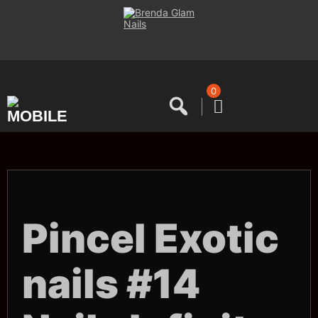
Saltar
al
contenido
0
Pincel Exotic
nails #14