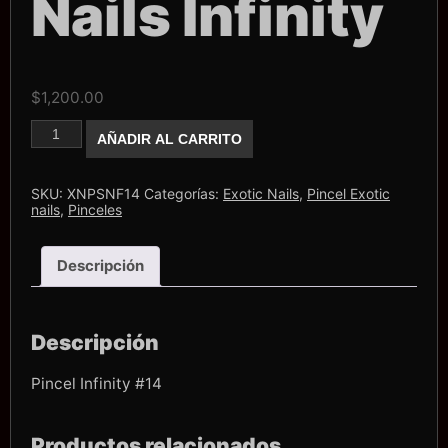
Nails Infinity
$
1,200.00
Pincel
AÑADIR AL CARRITO
Exotic
nails
#14
Nails
SKU:
XNPSNF14
Categorías:
Exotic Nails
,
Pincel Exotic
Infinity
nails
,
Pinceles
cantidad
Descripción
Descripción
Pincel Infinity #14
Productos relacionados