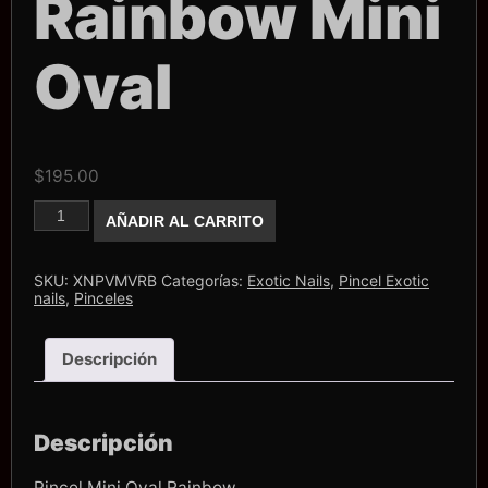
Rainbow Mini
Oval
$
195.00
Pincel
AÑADIR AL CARRITO
Exotic
Nails
Rainbow
Mini
SKU:
XNPVMVRB
Categorías:
Exotic Nails
,
Pincel Exotic
Oval
nails
,
Pinceles
cantidad
Descripción
Descripción
Pincel Mini Oval Rainbow