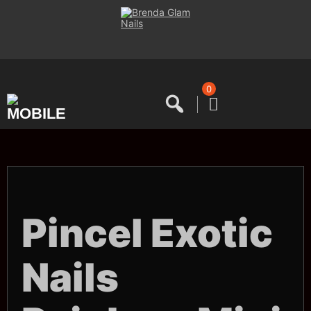
Saltar
al
contenido
0
Pincel Exotic
Nails