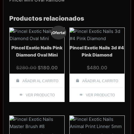
Productos relacionados
¡Oferta!
Pincel Exotic Nails Pink
Pincel Exotic Nails 3d #4
Diamond Oval Mini
Pink Diamond
El
El
$
280.00
$
180.00
$
480.00
precio
precio
original
actual
AÑADIR AL CARRITO
AÑADIR AL CARRITO
era:
es:
VER PRODUCTO
$280.00.
$180.00.
VER PRODUCTO