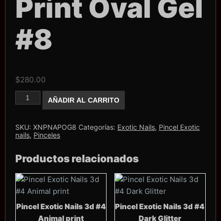
Print Oval Gel
#8
$
280.00
Pincel
AÑADIR AL CARRITO
Exotic
Nails
Animal
Print
SKU:
XNPNAPOG8
Categorías:
Exotic Nails
,
Pincel Exotic
Oval
nails
,
Pinceles
Gel
#8
Productos relacionados
cantidad
Pincel Exotic Nails 3d #4
Pincel Exotic Nails 3d #4
Animal print
Dark Glitter