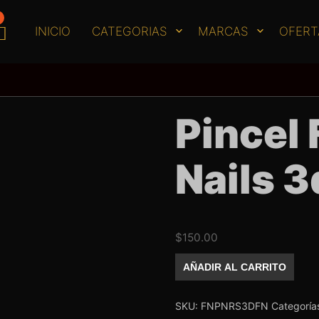
INICIO
CATEGORIAS
MARCAS
OFERT
Pincel
Nails 3
$
150.00
Pincel
AÑADIR AL CARRITO
Fantasy
Nails
3d
cantidad
SKU:
FNPNRS3DFN
Categoría