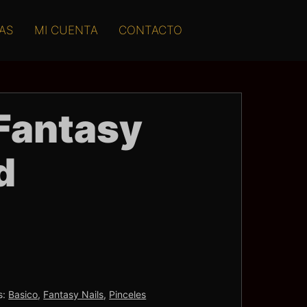
AS
MI CUENTA
CONTACTO
 Fantasy
d
s:
Basico
,
Fantasy Nails
,
Pinceles