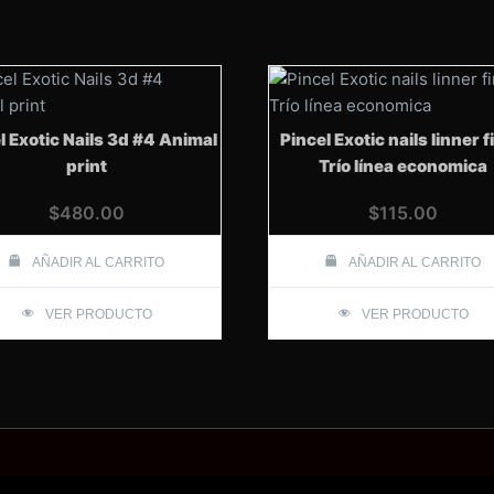
l Exotic Nails 3d #4 Animal
Pincel Exotic nails linner 
print
Trío línea economica
$
480.00
$
115.00
AÑADIR AL CARRITO
AÑADIR AL CARRITO
VER PRODUCTO
VER PRODUCTO