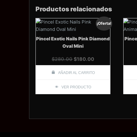
Productos relacionados
¡Oferta!
Pincel Exotic Nails Pink Diamond
Pince
Oval Mini
El
El
$
280.00
$
180.00
precio
precio
original
actual
AÑADIR AL CARRITO
era:
es:
VER PRODUCTO
$280.00.
$180.00.