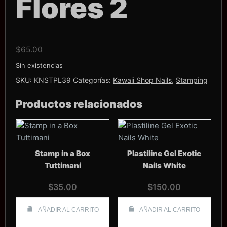
Flores 2
$
65.00
Sin existencias
SKU:
KNSTPL39
Categorías:
Kawaii Shop Nails
,
Stamping
Productos relacionados
Stamp in a Box
Plastiline Gel Exotic
Tuttimani
Nails White
$
35.00
$
150.00
AÑADIR AL CARRITO
AÑADIR AL CARRITO