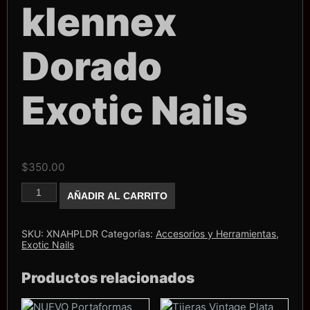
klennex
Dorado
Exotic Nails
$
350.00
Porta
AÑADIR AL CARRITO
klennex
Dorado
Exotic
Nails
SKU:
XNAHPLDR
Categorías:
Accesorios y Herramientas
,
cantidad
Exotic Nails
Productos relacionados