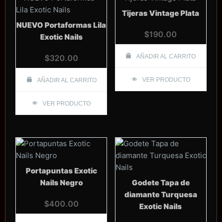
Tijeras Vintage Plata
NUEVO Portaformas Lila
$
190.00
Exotic Nails
$
320.00
AÑADIR AL CARRITO
VER PRODUCTO
AÑADIR AL CARRITO
VER PRODUCTO
Portapuntas Exotic
Nails Negro
Godete Tapa de
diamante Turquesa
$
400.00
Exotic Nails