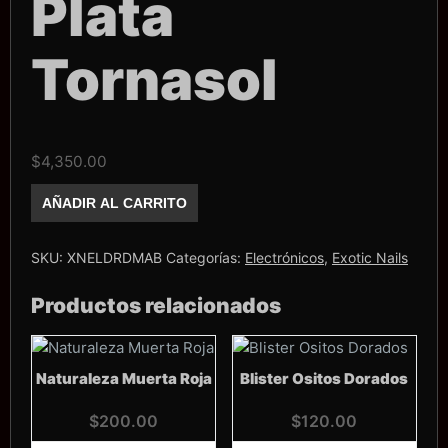
Plata
Tornasol
$
4,350.00
Pro
AÑADIR AL CARRITO
Drill
Diamond
Plata
Tornasol
SKU:
XNELDRDMAB
Categorías:
Electrónicos
,
Exotic Nails
cantidad
Productos relacionados
Naturaleza Muerta Roja
Blister Ositos Dorados
$
200.00
$
120.00