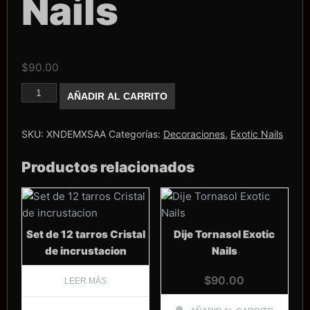
Nails
$
90.00
Blister
AÑADIR AL CARRITO
ositos
Kawaii
Exotic
Nails
SKU:
XNDEMXSAA
Categorías:
Decoraciones
,
Exotic Nails
cantidad
Productos relacionados
Set de 12 tarros Cristal
Dije Tornasol Exotic
de incrustacion
Nails
$
90.00
LEER MÁS