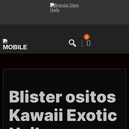
Saltar
al
contenido
0
Blister ositos
Kawaii Exotic