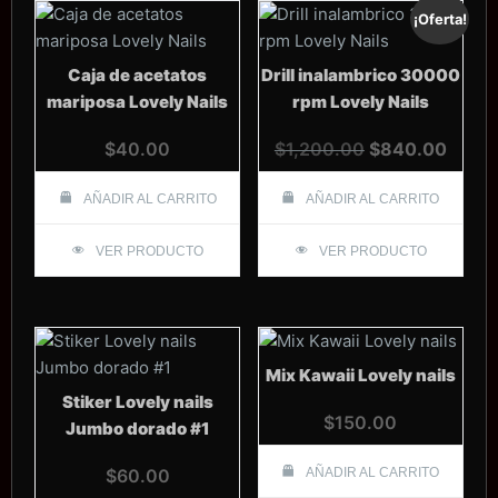
¡Oferta!
Caja de acetatos
Drill inalambrico 30000
mariposa Lovely Nails
rpm Lovely Nails
El
El
$
40.00
$
1,200.00
$
840.00
precio
preci
original
actual
AÑADIR AL CARRITO
AÑADIR AL CARRITO
era:
es:
VER PRODUCTO
VER PRODUCTO
$1,200.00.
$840.
Mix Kawaii Lovely nails
Stiker Lovely nails
$
150.00
Jumbo dorado #1
$
60.00
AÑADIR AL CARRITO