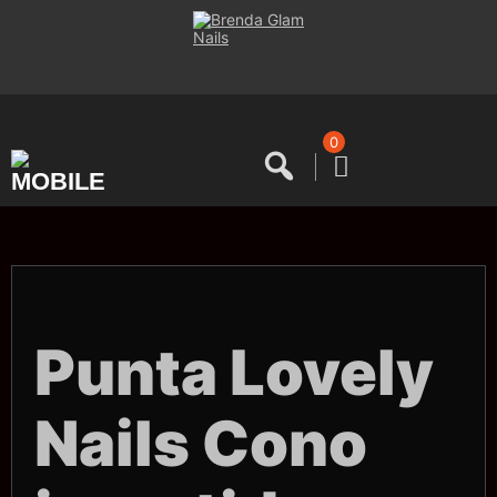
Saltar
al
contenido
0
Punta Lovely
Nails Cono