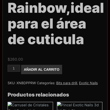
Rainbow,ideal
para el área
de cuticula
$
260.00
Punta
AÑADIR AL CARRITO
Exotic
Nails
Pinocho
Rainbow,ideal
SKU:
XNBDPPRW
Categorías:
Bits para drill
,
Exotic Nails
para
el
Productos relacionados
área
de
cuticula
cantidad