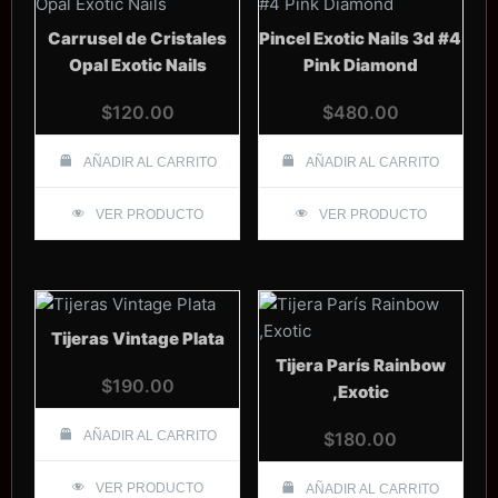
Carrusel de Cristales
Pincel Exotic Nails 3d #4
Opal Exotic Nails
Pink Diamond
$
120.00
$
480.00
AÑADIR AL CARRITO
AÑADIR AL CARRITO
VER PRODUCTO
VER PRODUCTO
Tijeras Vintage Plata
Tijera París Rainbow
$
190.00
,Exotic
AÑADIR AL CARRITO
$
180.00
VER PRODUCTO
AÑADIR AL CARRITO