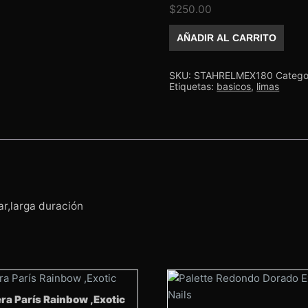
$
250.00
Repuestos
AÑADIR AL CARRITO
para
Base
metalica
Exclusive
SKU:
STAHRELMEX180
Catego
180
Etiquetas:
basicos
,
limas
Staleks
Pro
cantidad
ar,larga duración
era París Rainbow ,Exotic