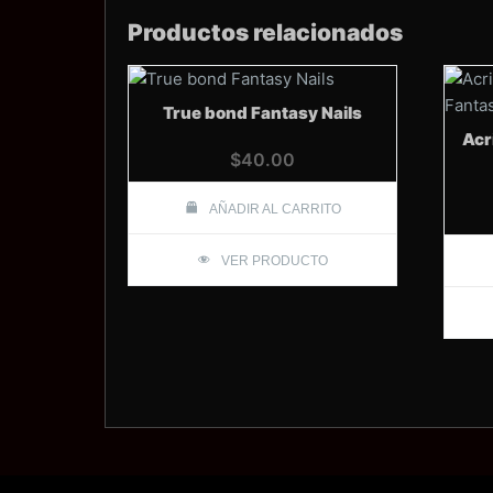
Productos relacionados
True bond Fantasy Nails
Acr
$
40.00
AÑADIR AL CARRITO
VER PRODUCTO