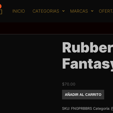
INICIO
CATEGORIAS
MARCAS
OFERT
Rubber
Fantas
$
70.00
Rubber
AÑADIR AL CARRITO
Base
Fantasy
Nails
Rose
SKU:
FNGPRBBRS
Categoría:
cantidad