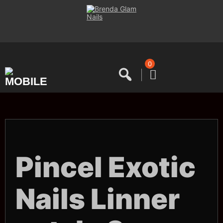
Saltar
al
contenido
0
Pincel Exotic
Nails Linner