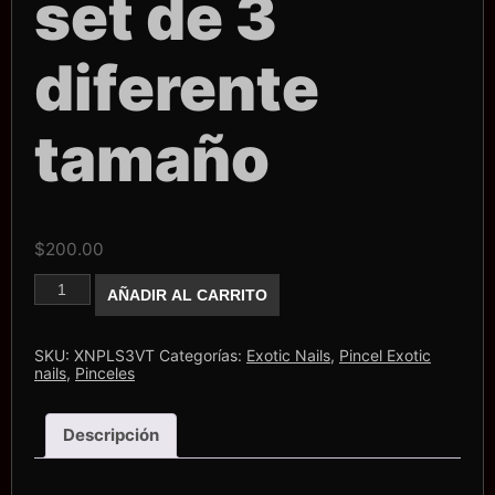
set de 3
diferente
tamaño
$
200.00
Pincel
AÑADIR AL CARRITO
Exotic
Nails
Linner
set
SKU:
XNPLS3VT
Categorías:
Exotic Nails
,
Pincel Exotic
de
nails
,
Pinceles
3
diferente
tamaño
Descripción
cantidad