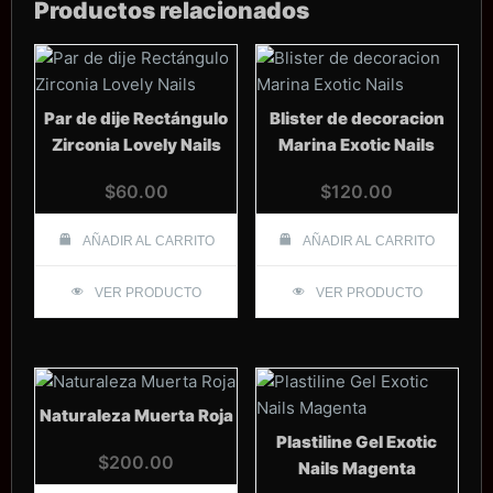
Productos relacionados
Par de dije Rectángulo
Blister de decoracion
Zirconia Lovely Nails
Marina Exotic Nails
$
60.00
$
120.00
AÑADIR AL CARRITO
AÑADIR AL CARRITO
VER PRODUCTO
VER PRODUCTO
Naturaleza Muerta Roja
Plastiline Gel Exotic
$
200.00
Nails Magenta