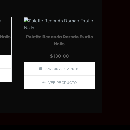
Nails
Palette Redondo Dorado Exotic
Nails
$
130.00
AÑADIR AL CARRITO
VER PRODUCTO