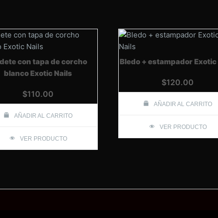
dete con tapa de corcho
Bledo + estampador Exotic 
blanco Exotic Nails
$
120.00
$
110.00
AÑADIR AL CARRITO
AÑADIR AL CARRITO
VER PRODUCTO
VER PRODUCTO