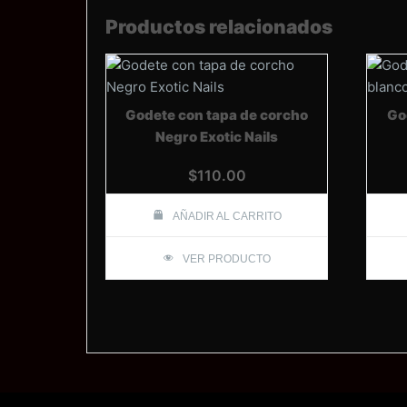
Productos relacionados
Godete con tapa de corcho
Go
Negro Exotic Nails
$
110.00
AÑADIR AL CARRITO
VER PRODUCTO