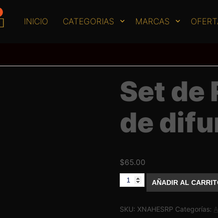
INICIO
CATEGORIAS
MARCAS
OFERT
Set de
de dif
$
65.00
Set
AÑADIR AL CARRI
de
Repuestos
de
difuminador
SKU:
XNAHESRP
Categorías:
A
cantidad