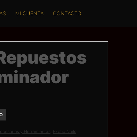
AS
MI CUENTA
CONTACTO
 Repuestos
uminador
TO
ccesorios y Herramientas
,
Exotic Nails