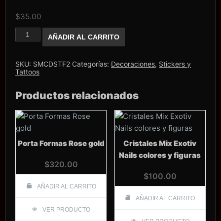
$
35.00
Sticker
AÑADIR AL CARRITO
flores
#2
cantidad
SKU:
SMCDSTF2
Categorías:
Decoraciones
,
Stickers y
Tattoos
Productos relacionados
Porta Formas Rose gold
Cristales Mix Exotiv
Nails colores y figuras
$
320.00
$
100.00
AÑADIR AL CARRITO
AÑADIR AL CARRITO
VER PRODUCTO