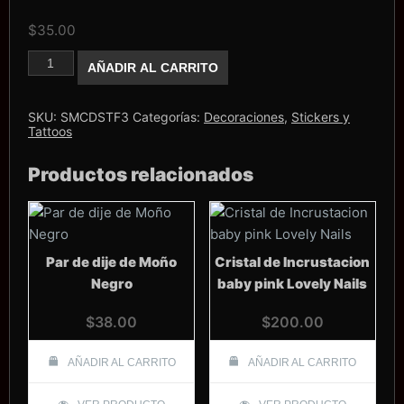
$
35.00
Sticker
AÑADIR AL CARRITO
Flores
#3
cantidad
SKU:
SMCDSTF3
Categorías:
Decoraciones
,
Stickers y
Tattoos
Productos relacionados
Par de dije de Moño
Cristal de Incrustacion
Negro
baby pink Lovely Nails
$
38.00
$
200.00
AÑADIR AL CARRITO
AÑADIR AL CARRITO