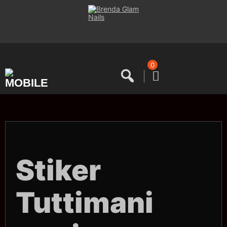
Saltar
al
contenido
0
Stiker
Tuttimani