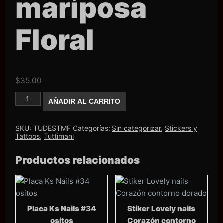
mariposa
Floral
$
35.00
Stiker
AÑADIR AL CARRITO
Tuttimani
mariposa
Floral
cantidad
SKU:
TUDESTMF
Categorías:
Sin categorizar
,
Stickers y
Tattoos
,
Tuttimani
Productos relacionados
Placa Ks Nails #34
Stiker Lovely nails
ositos
Corazón contorno