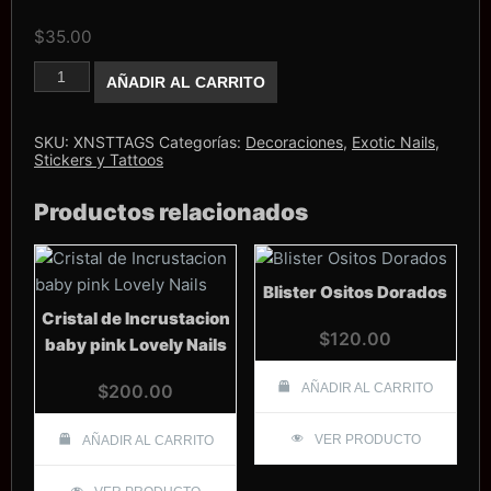
$
35.00
Stiker
AÑADIR AL CARRITO
Exotic
Nails
Tags
cantidad
SKU:
XNSTTAGS
Categorías:
Decoraciones
,
Exotic Nails
,
Stickers y Tattoos
Productos relacionados
Blister Ositos Dorados
Cristal de Incrustacion
$
120.00
baby pink Lovely Nails
$
200.00
AÑADIR AL CARRITO
VER PRODUCTO
AÑADIR AL CARRITO