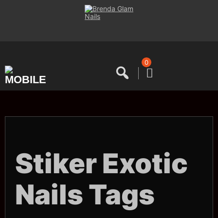
Saltar
al
contenido
0
Stiker Exotic
Nails Tags