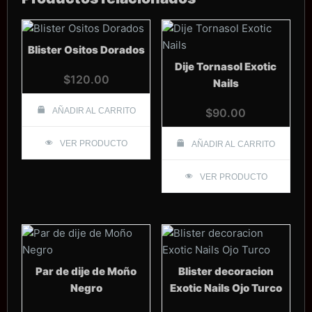
Blister Ositos Dorados
Dije Tornasol Exotic
$
120.00
Nails
AÑADIR AL CARRITO
$
90.00
VER PRODUCTO
AÑADIR AL CARRITO
VER PRODUCTO
Par de dije de Moño
Blister decoracion
Negro
Exotic Nails Ojo Turco