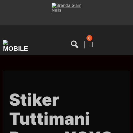
Saltar
al
contenido
0
Stiker
Tuttimani