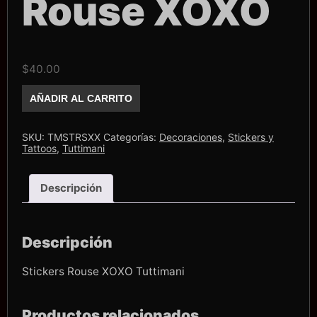
Rouse XOXO
$
40.00
Stiker
AÑADIR AL CARRITO
Tuttimani
Rouse
XOXO
cantidad
SKU:
TMSTRSXX
Categorías:
Decoraciones
,
Stickers y
Tattoos
,
Tuttimani
Descripción
Descripción
Stickers Rouse XOXO Tuttimani
Productos relacionados