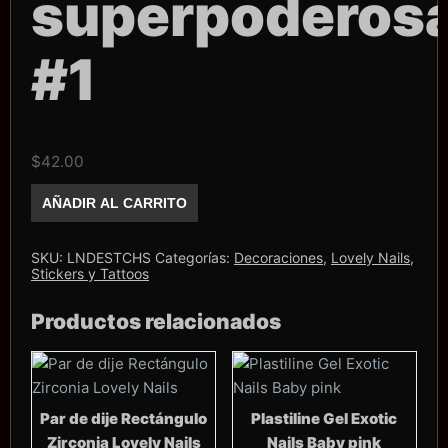
superpoderos
#1
$
42.00
Stiker
AÑADIR AL CARRITO
Lovely
Nails
chicas
superpoderosas
SKU:
LNDESTCHS
Categorías:
Decoraciones
,
Lovely Nails
,
#1
Stickers y Tattoos
cantidad
Productos relacionados
Par de dije Rectángulo
Plastiline Gel Exotic
Zirconia Lovely Nails
Nails Baby pink