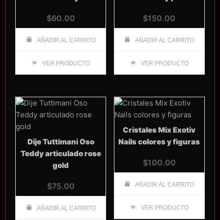
$
60.00
$
150.00
AÑADIR AL CARRITO
AÑADIR AL CARRITO
VER PRODUCTO
VER PRODUCTO
Cristales Mix Exotiv
Dije Tuttimani Oso
Nails colores y figuras
Teddy articulado rose
$
100.00
gold
$
75.00
AÑADIR AL CARRITO
VER PRODUCTO
AÑADIR AL CARRITO