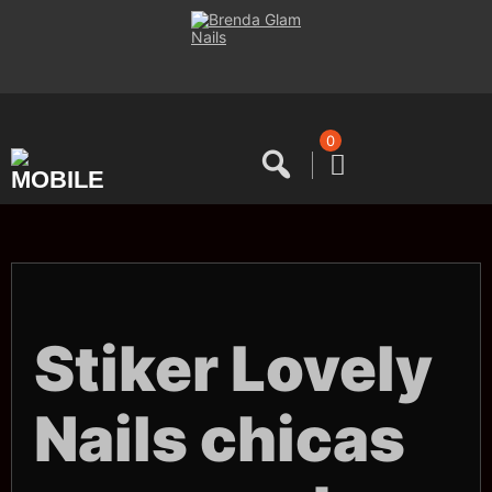
Saltar
al
contenido
0
Stiker Lovely
Nails chicas