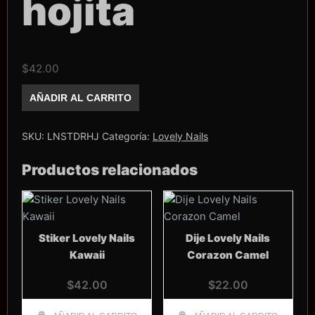
hojita
$
42.00
Stiker
AÑADIR AL CARRITO
Lovely
Nails
Dorado
hojita
SKU:
LNSTDRHJ
Categoría:
Lovely Nails
cantidad
Productos relacionados
Stiker Lovely Nails
Dije Lovely Nails
Kawaii
Corazon Camel
$
42.00
$
22.00