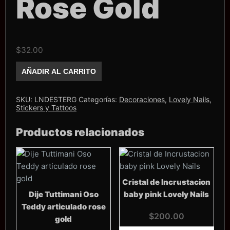
Rose Gold
$
32.00
Stiker
AÑADIR AL CARRITO
Lovely
Nails
Estrella
Rose
SKU:
LNDESTERG
Categorías:
Decoraciones
,
Lovely Nails
,
Gold
Stickers y Tattoos
cantidad
Productos relacionados
Cristal de Incrustacion
Dije Tuttimani Oso
baby pink Lovely Nails
Teddy articulado rose
$
200.00
gold