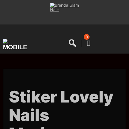
Saltar
al
contenido
0
Stiker Lovely
Nails