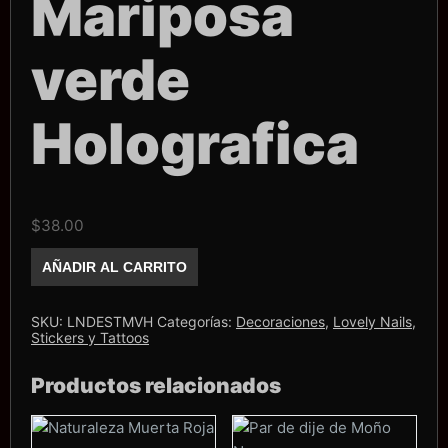
Mariposa
verde
Holografica
$
38.00
Stiker
AÑADIR AL CARRITO
Lovely
Nails
Mariposa
verde
SKU:
LNDESTMVH
Categorías:
Decoraciones
,
Lovely Nails
,
Holografica
Stickers y Tattoos
cantidad
Productos relacionados