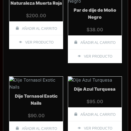
Naturaleza Muerta Roja
Par de dije de Moño
$
200.00
Negro
AÑADIR AL CARRITO
$
38.00
VER PRODUCTO
AÑADIR AL CARRITO
VER PRODUCTO
Dije Azul Turquesa
Dije Tornasol Exotic
$
95.00
Nails
$
90.00
AÑADIR AL CARRITO
VER PRODUCTO
AÑADIR AL CARRITO