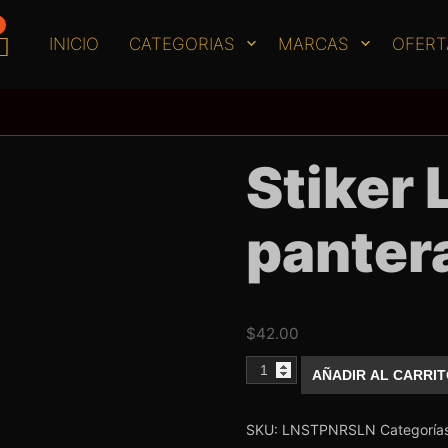
INICIO
CATEGORIAS
MARCAS
OFERT
Stiker 
panter
$
42.00
Stiker
AÑADIR AL CARRI
Lovely
Nails
pantera
Rosa
SKU:
LNSTPNRSLN
Categoría
cantidad