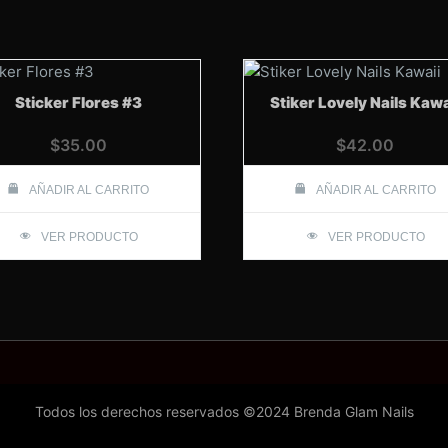
Sticker Flores #3
Stiker Lovely Nails Kawa
$
35.00
$
42.00
AÑADIR AL CARRITO
AÑADIR AL CARRITO
VER PRODUCTO
VER PRODUCTO
Todos los derechos reservados ©2024 Brenda Glam Nails