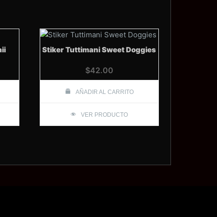
ii
Stiker Tuttimani Sweet Doggies
$
42.00
AÑADIR AL CARRITO
VER PRODUCTO