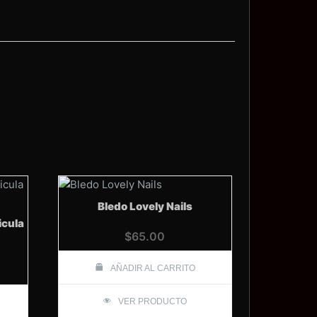
Bledo Lovely Nails
icula
$
65.00
AÑADIR AL CARRITO
VER PRODUCTO