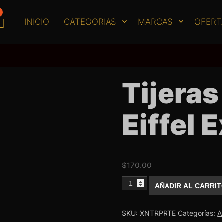
INICIO
CATEGORIAS
MARCAS
OFERT
Tijeras
Eiffel 
$
170.00
Tijeras
AÑADIR AL CARRI
París
Torre
Eiffel
Exotic
SKU:
XNTRPRTE
Categorías:
A
Nails