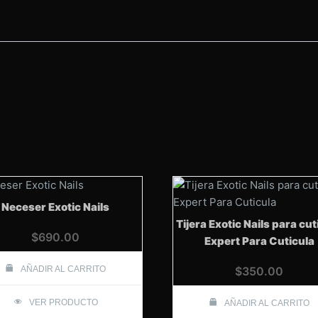
cantidad
Neceser Exotic Nails
Tijera Exotic Nails para cut
$
690.00
Expert Para Cuticula
AÑADIR AL CARRITO
$
350.00
VER PRODUCTO
AÑADIR AL CARRITO