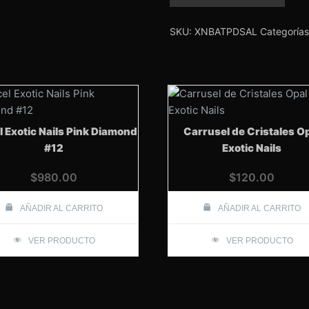
sistem
Exotic
nails
SKU:
XNBATPDSAL
Categoría
Almond
cantidad
l Exotic Nails Pink Diamond
Carrusel de Cristales O
#12
Exotic Nails
$
980.00
$
120.00
AÑADIR AL CARRITO
AÑADIR AL CARRITO
VER PRODUCTO
VER PRODUCTO