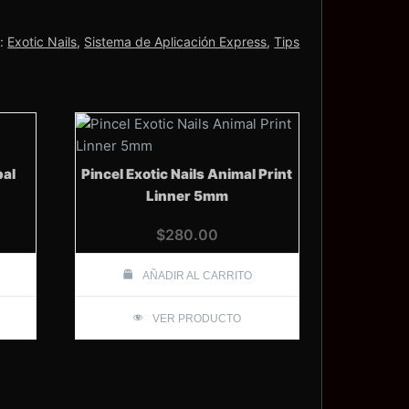
s:
Exotic Nails
,
Sistema de Aplicación Express
,
Tips
pal
Pincel Exotic Nails Animal Print
Linner 5mm
$
280.00
AÑADIR AL CARRITO
VER PRODUCTO