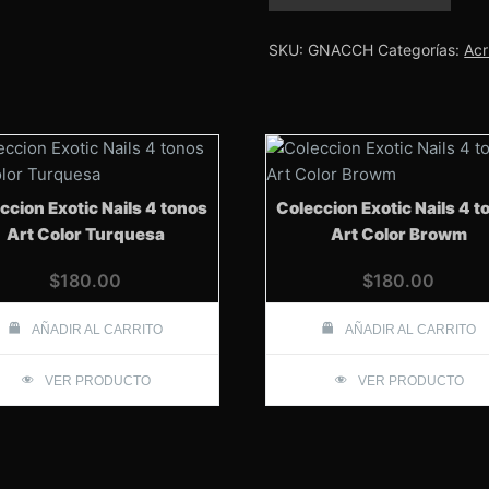
Nails
1/2
oz
SKU:
GNACCH
Categorías:
Acr
Chocolate
cantidad
ccion Exotic Nails 4 tonos
Coleccion Exotic Nails 4 t
Art Color Turquesa
Art Color Browm
$
180.00
$
180.00
AÑADIR AL CARRITO
AÑADIR AL CARRITO
VER PRODUCTO
VER PRODUCTO