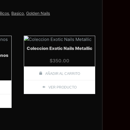
ílicos
,
Basico
,
Golden Nails
Coleccion Exotic Nails Metallic
onos
$
350.00
AÑADIR AL CARRITO
VER PRODUCTO