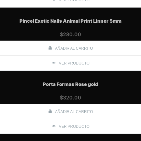
Pincel Exotic Nails Animal Print Linner 5mm
$
280.00
AÑADIR AL CARRITO
VER PRODUCTO
Porta Formas Rose gold
$
320.00
AÑADIR AL CARRITO
VER PRODUCTO