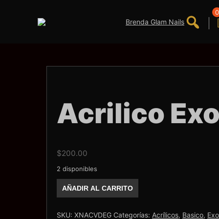
Saltar
al
0
contenido
Acrilico Exo
$
200.00
2 disponibles
Acrilico
AÑADIR AL CARRITO
Exotic
Nails
Verde
Glitter
SKU:
XNACVDEG
Categorías:
Acrílicos
,
Basico
,
Exo