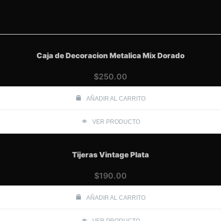
Caja de Decoracion Metalica Mix Dorado
$
250.00
AÑADIR AL CARRITO
VER PRODUCTO
Tijeras Vintage Plata
$
190.00
AÑADIR AL CARRITO
VER PRODUCTO