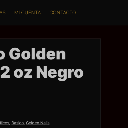
AS
MI CUENTA
CONTACTO
co Golden
/2 oz Negro
ílicos
,
Basico
,
Golden Nails