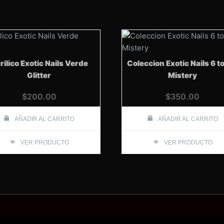
cantidad
rilico Exotic Nails Verde
Coleccion Exotic Nails 6 t
Glitter
Mistery
$
200.00
$
350.00
AÑADIR AL CARRITO
AÑADIR AL CARRITO
VER PRODUCTO
VER PRODUCTO