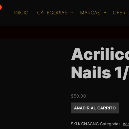
INICIO
CATEGORIAS
MARCAS
OFERT
Acrili
Nails 1
$
50.00
Acrilico
AÑADIR AL CARRITO
Golden
Nails
1/2
oz
SKU:
GNACNG
Categorías:
Acr
Negro