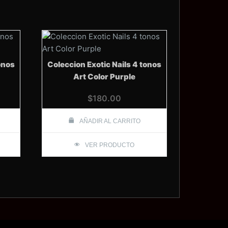
onos
Coleccion Exotic Nails 4 tonos
Art Color Purple
$
180.00
AÑADIR AL CARRITO
VER PRODUCTO