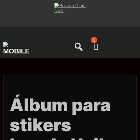
Saltar
al
contenido
0
Álbum para
stikers