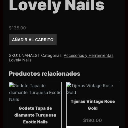
Lovely Nails
$
135.00
Álbum
AÑADIR AL CARRITO
para
stikers
Lovely
Nails
SKU:
LNAHALST
Categorías:
Accesorios y Herramientas
,
cantidad
Lovely Nails
Productos relacionados
Tijeras Vintage Rose
Godete Tapa de
Gold
diamante Turquesa
$
190.00
Exotic Nails