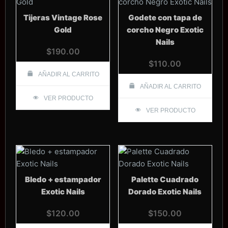
Tijeras Vintage Rose
Godete con tapa de
Gold
corcho Negro Exotic
Nails
$
190.00
$
110.00
AÑADIR AL CARRITO
AÑADIR AL CARRITO
VER PRODUCTO
VER PRODUCTO
Bledo + estampador
Palette Cuadrado
Exotic Nails
Dorado Exotic Nails
$
120.00
$
150.00