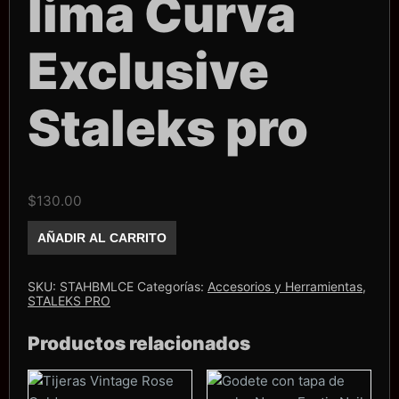
lima Curva
Exclusive
Staleks pro
$
130.00
Base
AÑADIR AL CARRITO
de
Metal
para
lima
SKU:
STAHBMLCE
Categorías:
Accesorios y Herramientas
,
Curva
STALEKS PRO
Exclusive
Staleks
Productos relacionados
pro
cantidad